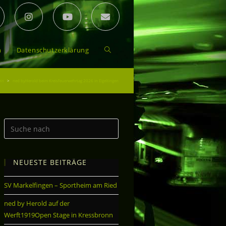
n
Datenschutzerklärung
in
>
ned byHerold beim Kreisfeuerwehrtag 2026 in Eigeltingen
NEUESTE BEITRÄGE
SV Markelfingen – Sportheim am Ried
ned by Herold auf der
Werft1919Open Stage in Kressbronn