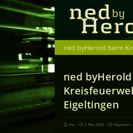
ned byHerold beim Kr
ned byHerold
Kreisfeuerweh
Eigeltingen
hist
3. Mai 2026
Allgemein